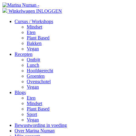
Winkelwagen
INLOGGEN
Cursus / Workshops
Mindset
Eten
Plant Based
Bakken
Vegan
Recepten
Ontbijt
Lunch
Hoofdgerecht
Groenten
Ovenschotel
Vegan
Blogs
Eten
Mindset
Plant Based
Sport
Vegan
Bewustwording in voeding
Over Marina Numan